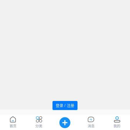
登录 / 注册
追风者论坛 Powered by WindMC
萌ICP
Processed:
0.064
, SQL:
52
备20220059号
您是第
1036879
位访客
首页
分类
消息
我的