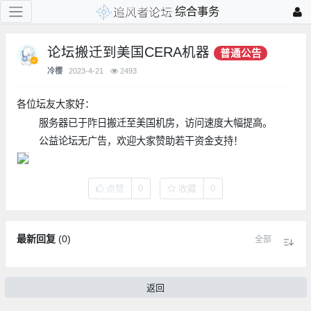
综合事务
论坛搬迁到美国CERA机器
普通公告
冷樱
2023-4-21
2493
各位坛友大家好：
服务器已于阼日搬迁至美国机房，访问速度大幅提高。
公益论坛无广告，欢迎大家赞助若干资金支持！
点赞
0
收藏
0
最新回复
(
0
)
全部
返回