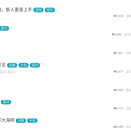
趣，新人更易上手
游戏
提问
1318
提问
1946
1
1307
意见
闲聊
水帖
提问
022-10-3
1377
1254
提问
1274
洋大海吧
闲聊
水帖
1265