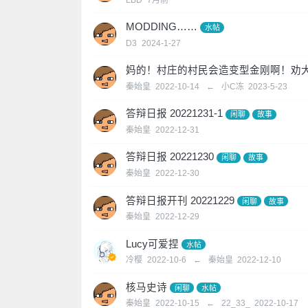
MODDING……
水帖
D3
2024-1-27
妈的！村庄的村民会造变型金刚啊！劝
秦始皇
2022-10-14
←
小C冻
2023-5-23
答辩日报 20221231-1
闲聊
故事
秦始皇
2022-12-31
答辩日报 20221230
闲聊
故事
秦始皇
2022-12-30
答辩日报开刊 20221229
闲聊
故事
秦始皇
2022-12-29
Lucy可爱捏
水帖
冷樱
2022-10-6
←
秦始皇
2022-12-10
核马史诗
闲聊
水帖
秦始皇
2022-10-15
←
22_33_
2022-10-17