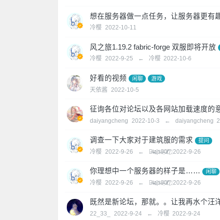
想在服务器做一点任务，让服务器更有
冷樱
2022-10-11
风之旅1.19.2 fabric-forge 双服即将开放
冷樱
2022-9-25
←
冷樱
2022-10-6
好看的视频
闲聊
游戏
天依酱
2022-10-5
征询各位对论坛以及各网站加载速度的
daiyangcheng
2022-10-3
←
daiyangcheng
2
调查一下大家对于建筑服的需求
提问
冷樱
2022-9-26
←
屑̶t̵a҉҉n̴9̶҉0̸̸°҈̸
2022-9-26
你理想中一个服务器的样子是……
闲聊
冷樱
2022-9-26
←
屑̶t̵a҉҉n̴9̶҉0̸̸°҈̸
2022-9-26
既然是新论坛，那就。。让我再水个汪
22_33_
2022-9-24
←
冷樱
2022-9-24