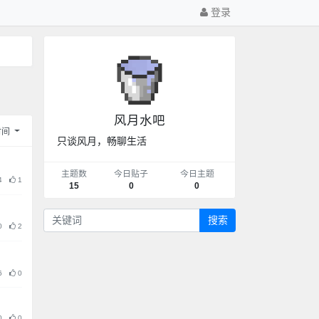
登录
风月水吧
时间
只谈风月，畅聊生活
主题数
今日贴子
今日主题
4
1
15
0
0
搜索
0
2
6
0
0
0