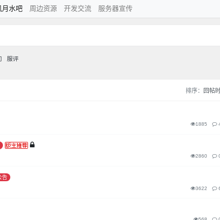
风月水吧
周边资源
开发交流
服务器宣传
问
服评
排序：
回帖
1885
2860
公告
3622
568