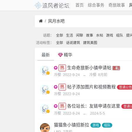
首页
综合事务
奇旅故事
风月水吧
话题：
全部
生活
闲聊
故事
水帖
游戏
组队
提
活动标签：
全部
话说建筑
建筑美图
最新
精华
生命奇旅新小镇申请帖
冷樱
2022-9-24
←
冷樱
8月前
帖子添加图片和视频教程
普通公告
冷樱
2022-9-24
各位站长：友链申请在这里
普通
冷樱
2022-9-24
←
2024-5-5
猫猫鱼小镇招新拉
游戏
组队
LBD
7月前