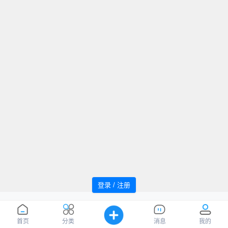
登录 / 注册
追风者论坛 Powered by WindMC
萌ICP
Processed:
0.064
, SQL:
47
备20220059号
您是第
1037054
位访客
首页
分类
消息
我的