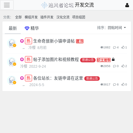
开发交流
分类：
全部
模组开发
插件开发
汉化交流
项目组团
最新
精华
排序：
回帖时间
生命奇旅新小镇申请帖
←
冷樱
8月前
1882
4
1
帖子添加图片和视频教程
普通公告
冷樱
2022-9-24
2856
0
2
各位站长：友链申请在这里
普通公告
←
2024-5-5
3617
6
0