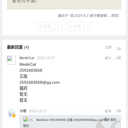
暂无可不填）
最后于
2025-8-2 被冷樱编辑 ，原因：
点赞
1
收藏
0
最新回复
(
4
)
全部
MedirCat
2022-10-27
1
2
楼
MedirCat
2591683658
正版
2591683658@qq.com
猫府
暂无
暂无
冷樱
2022-10-27
0
3
楼
ᴄᵃₜ.
MedirCat 2591683658 正版 2591683658@qq.com 猫府 暂无
暂无