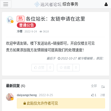
综合事务
各位站长：友链申请在这里
普通公告
冷樱
2022-9-24
3618
欢迎申请友链，楼下发送站名+链接即可，开启仅楼主可见
贵方如果添加我方友情链接可提高我们的处理速度！
最后于
2022-10-27 被冷樱编辑 ，原因：
点赞
0
收藏
0
最新回复
(
6
)
全部
daiyangcheng
2022-9-25
1
2
楼
此贴仅允许作者可见