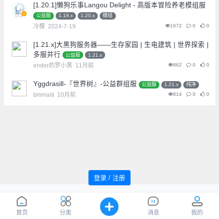
[1.20.1]懒狗乐事Langou Delight - 高版本冒险养老模组服
公益服
1.19.x
1.20.x
模组
冷樱
2024-7-19
1672
0
0
[1.21.x]大黑狗服务器——生存家园 | 生电建筑 | 世界探索 |
多服并行
公益服
1.21.x
ender的罗小黑
11月前
862
0
0
Yggdrasill-『世界树』-公益群组服
公益服
1.21.x
纯净
bmmaiti
10月前
814
0
0
登录 / 注册
追风者论坛 Powered by WindMC
萌ICP
Processed:
0.056
, SQL:
51
备20220059号
您是第
1038764
位访客
首页
分类
消息
我的