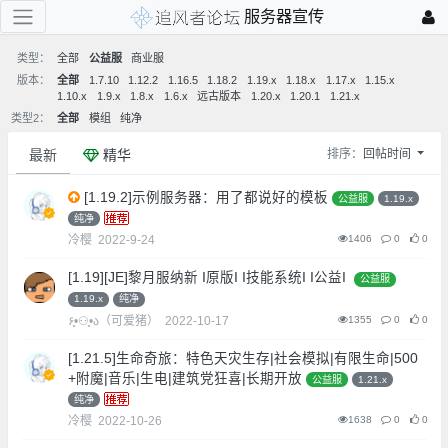
服务器宣传
类型：
全部
公益服
商业服
版本：
全部
1.7.10
1.12.2
1.16.5
1.18.2
1.19.x
1.18.x
1.17.x
1.15.x
1.10.x
1.9.x
1.8.x
1.6.x
远古版本
1.20.x
1.20.1
1.21.x
类型2：
全部
模组
纯净
最新
精华
排序：
回帖时间
[1.19.2]示例服务器：用了都说好的模板
公益服
1.19.x
纯净
冷樱
2022-9-24
1406
0
0
[1.19][JE]黎月服纳新 I原版I I技能系统I I公益I
公益服
1.19.x
纯净
۶•͈⚇•͈ა（可爱猪）
2022-10-17
1355
0
0
[1.21.5]生命奇旅：特色天灾生存|社会模拟|有限生命|500
+附魔|音乐|生电|建筑党狂喜|长期开放
公益服
1.21.x
纯净
冷樱
2022-10-26
1638
0
0