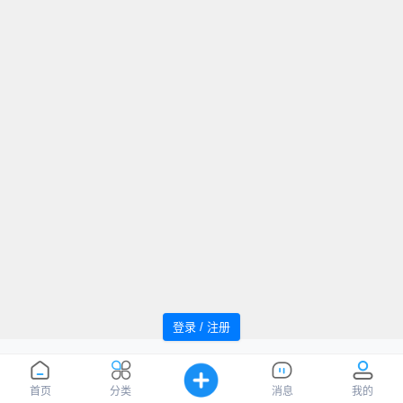
登录 / 注册
追风者论坛 Powered by WindMC
萌ICP
Processed:
0.047
, SQL:
48
备20220059号
您是第
1039885
位访客
首页
分类
消息
我的